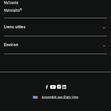
MyToyota
®
MyInsights
Liens utiles
Environ
Assemblé aux États-Unis