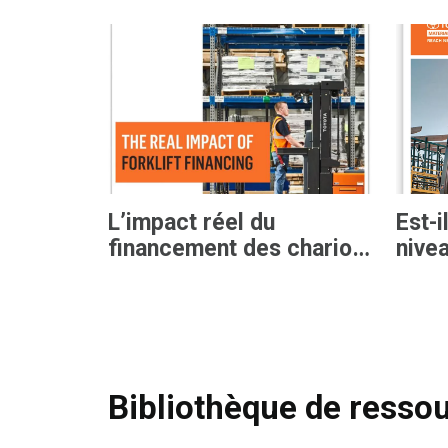
L’impact réel du
Est-
financement des chariots
nivea
élévateurs
élév
Bibliothèque de resso