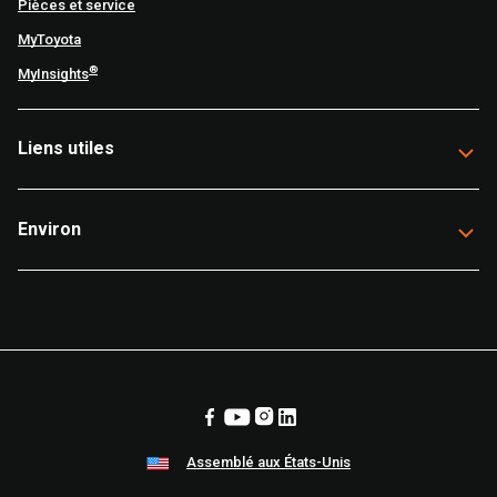
Pièces et service
MyToyota
®
MyInsights
Liens utiles
Environ
Assemblé aux États-Unis