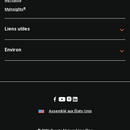
MyToyota
®
MyInsights
Liens utiles
Environ
Assemblé aux États-Unis