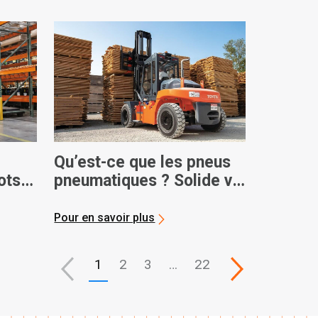
Qu’est-ce que les pneus
ots
pneumatiques ? Solide vs.
Air
Pour en savoir plus
1
2
3
…
22