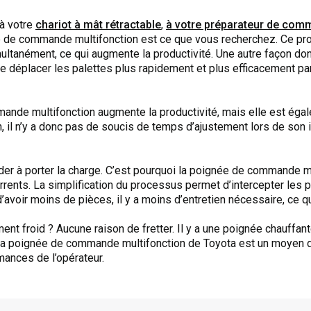
 à votre
chariot à mât rétractable
,
à votre préparateur de co
ée de commande multifonction est ce que vous recherchez. Ce pro
multanément, ce qui augmente la productivité. Une autre façon do
 de déplacer les palettes plus rapidement et plus efficacement pa
nde multifonction augmente la productivité, mais elle est égal
n, il n’y a donc pas de soucis de temps d’ajustement lors de son
er à porter la charge. C’est pourquoi la poignée de commande m
rents. La simplification du processus permet d’intercepter les
d’avoir moins de pièces, il y a moins d’entretien nécessaire, ce q
nt froid ? Aucune raison de fretter. Il y a une poignée chauffant
La poignée de commande multifonction de Toyota est un moyen de 
rmances de l’opérateur.