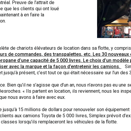
réal. Preuve de l’attrait de
 que les clients qui ont loué
ntenant à en faire la
on.
e de chariots élévateurs de location dans sa flotte, y compris
urs de commandes, des transpalettes, etc. Les 30 nouveaux c
propane d’une capacité de 5 000 livres. Le choix d’un modèle
iser avec la marque et la façon d’entretenir les camions.
Simp
t jusqu’à présent, c’est tout ce qui était nécessaire sur l’un des 
ce. Bien qu’il ne s’agisse que d’un an, nous n’avons pas eu une s
esroches. « Ils partent en location, ils reviennent, nous les in
 que nous avons à faire avec eux.
 jusqu’à 15 millions de dollars pour renouveler son équipement 
s clients aux camions Toyota de 5 000 livres, Simplex prévoit d’e
lasses lorsqu’ils remplaceront les véhicules de la flotte.