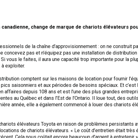
n canadienne, change de marque de chariots élévateurs pour
ofessionnels de la chaîne d’approvisionnement : on ne construit p
e concevez pas et n’équipez pas une installation de distributio
i vous le faites, il aura une capacité trop importante pour la pl
 à exploiter.
istribution comptent sur les maisons de location pour fournir l’
 pics saisonniers et aux périodes de besoins spéciaux. Et c’est
n affaires depuis 108 ans et est l’une des plus grandes entrepr
ntes au Québec et dans l’Est de l’Ontario. Il loue tout, des outil
rnière année, elle a également commencé à louer des chariots él
chariots élévateurs Toyota en raison de problèmes persistants 
ocations de chariots élévateurs. « Le coût d’entretien était très
écent. Cela nous coûtait encore beaucoup d’argent à entretenir 