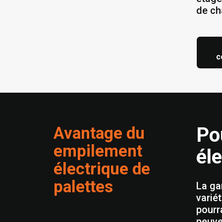
de ch
c
Avantage du
Po
empilement
éle
électrique de
palettes
La ga
varié
pourr
peuve