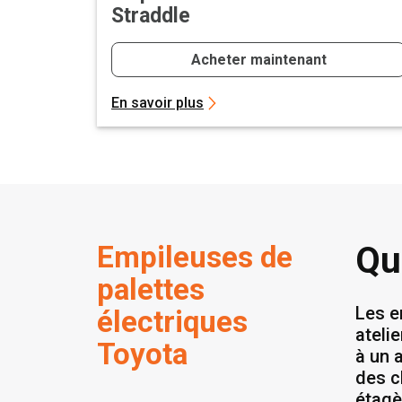
Straddle
Acheter maintenant
En savoir plus
Empileuses de
Qu
palettes
Les e
électriques
ateli
Toyota
à un 
des c
étagè