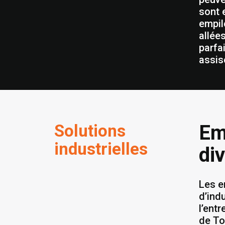
sont 
empil
allée
parfa
assis
Solutions
Em
industrielles
di
Les e
d’ind
l’ent
de To