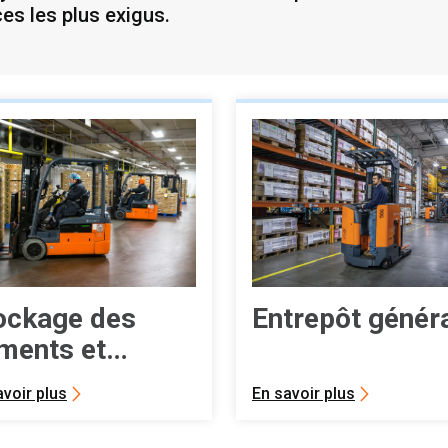
es les plus exigus.
ockage des
Entrepôt génér
iments et
ngélateurs
avoir plus
En savoir plus