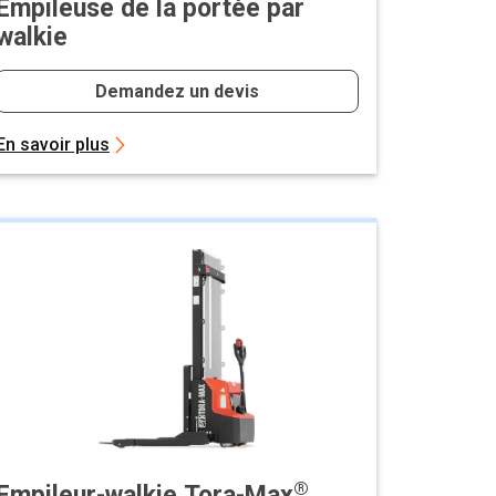
Empileuse de la portée par
walkie
Demandez un devis
En savoir plus
®
Empileur-walkie Tora-Max