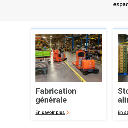
espac
Fabrication
St
générale
al
co
En savoir plus
En s