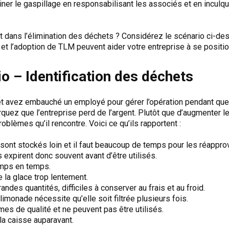
iminer le gaspillage en responsabilisant les associés et en inculq
ant dans l’élimination des déchets ? Considérez le scénario ci-
t l’adoption de TLM peuvent aider votre entreprise à se position
o – Identification des déchets
t avez embauché un employé pour gérer l’opération pendant que
rquez que l’entreprise perd de l’argent. Plutôt que d’augmenter le
oblèmes qu’il rencontre. Voici ce qu’ils rapportent :
ont stockés loin et il faut beaucoup de temps pour les réapprov
ls expirent donc souvent avant d’être utilisés.
emps en temps.
 la glace trop lentement.
ndes quantités, difficiles à conserver au frais et au froid.
 limonade nécessite qu’elle soit filtrée plusieurs fois.
mes de qualité et ne peuvent pas être utilisés.
 la caisse auparavant.