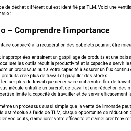
 de déchet différent qui est identifié par TLM. Voici une ventil
ario :
io – Comprendre l’importance
aire consacré à la récupération des gobelets pourrait être mieux
k inappropriées entraînent un gaspillage de produits et une bai
liser les outils réduit la productivité et la capacité à servir les
dre un processus nuit à votre capacité à assurer un flux continu 
 produits crée plus de travail et gaspiller des stocks.
ffectuer plus de travail que nécessaire nuit à votre flux de travail.
sus inégale entraîne un surcroît de travail et une réduction des 
ise limite la capacité de travailler et de servir efficacement le
ême un processus aussi simple que la vente de limonade peut 
lle est résolue à l’aide de TLM, chaque opportunité de réductio
ôler vos coûts, d’améliorer votre efficacité et d’améliorer l’envir