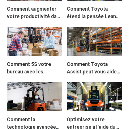
Comment augmenter
Comment Toyota
votre productivité dans
étend la pensée Lean
la manutention des
de l'atelier de
matériaux
production au
concessionnaire
Comment 5S votre
Comment Toyota
bureau avec les
Assist peut vous aider
techniques de gestion
à atteindre vos
lean de Toyota
objectifs commerciaux
Comment la
Optimisez votre
technologie avancée
entreprise à l’aide du