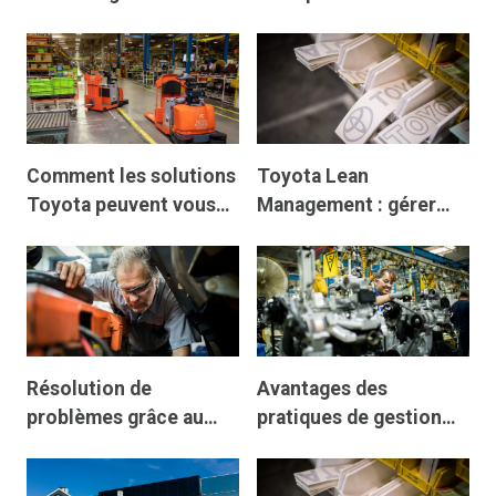
fait évoluer les
Lean Management de
opérations de chariots
Toyota
élévateurs
Comment les solutions
Toyota Lean
Toyota peuvent vous
Management : gérer
aider à atteindre vos
une vision partagée à
objectifs d’affaires
tous les niveaux
Résolution de
Avantages des
problèmes grâce au
pratiques de gestion
Lean Management de
allégée
Toyota