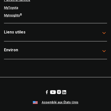
MyToyota
®
MyInsights
Liens utiles
Environ
Assemblé aux États-Unis