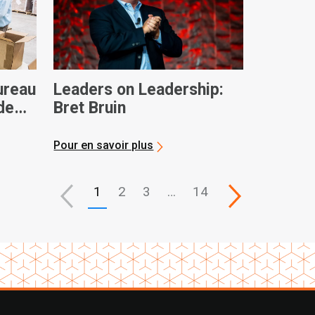
ureau
Leaders on Leadership:
de
Bret Bruin
ta
Pour en savoir plus
1
2
3
…
14