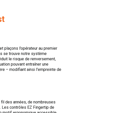
st
et plaçons l’opérateur au premier
rs se trouve notre système
réduit le risque de renversement,
uation pouvant entraîner une
ière – modifiant ainsi l’empreinte de
u fil des années, de nombreuses
s. Les contrôles EZ Fingertip de
 un motif ergonomique accessible