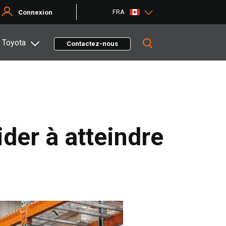
FRA
Connexion
 Toyota
Contactez-nous
der à atteindre