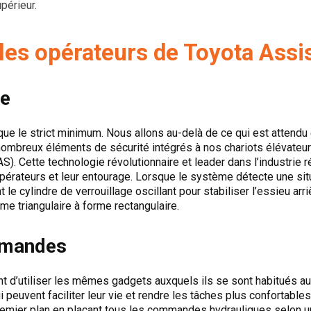
périeur.
les opérateurs de Toyota Assi
ge
ue le strict minimum. Nous allons au-delà de ce qui est attendu 
 nombreux éléments de sécurité intégrés à nos chariots élévateu
AS). Cette technologie révolutionnaire et leader dans l’industrie 
opérateurs et leur entourage. Lorsque le système détecte une sit
t le cylindre de verrouillage oscillant pour stabiliser l’essieu arr
rme triangulaire à forme rectangulaire.
mmandes
nt d’utiliser les mêmes gadgets auxquels ils se sont habitués a
 peuvent faciliter leur vie et rendre les tâches plus confortable
 premier plan en plaçant tous les commandes hydrauliques selon