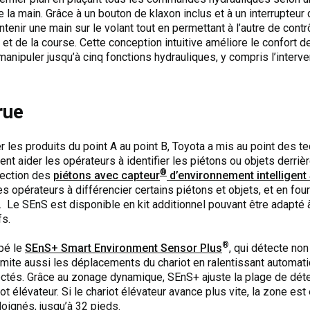
main. Grâce à un bouton de klaxon inclus et à un interrupteur di
enir une main sur le volant tout en permettant à l’autre de contr
et de la course. Cette conception intuitive améliore le confort d
nipuler jusqu’à cinq fonctions hydrauliques, y compris l’interve
rue
er les produits du point A au point B, Toyota a mis au point des t
t aider les opérateurs à identifier les piétons ou objets derrièr
®
tection des
piétons avec capteur
d’environnement intelligent
s opérateurs à différencier certains piétons et objets, et en fou
 Le SEnS est disponible en kit additionnel pouvant être adapté 
fs.
®
pé le
SEnS+ Smart Environment Sensor Plus
, qui détecte no
s limite aussi les déplacements du chariot en ralentissant autom
ctés. Grâce au zonage dynamique, SEnS+ ajuste la plage de détec
iot élévateur. Si le chariot élévateur avance plus vite, la zone es
loignés, jusqu’à 32 pieds.