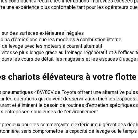
es contribuent à réduire les interruptions imprévues causées par
ffre une expérience plus confortable tant pour les opérateurs que 
 sur des surfaces extérieures inégales
moins d’émissions que les modèles à combustion interne
e de levage avec les moteurs à courant alternatif
itesse plus longue grâce au freinage régénératif et à l’efficacité
é dans les cours de détail, les magasins et les espaces à usage
s chariots élévateurs à votre flotte
s pneumatiques 48V/80V de Toyota offrent une alternative puissa
r les opérations qui doivent desservir aussi bien les espaces ex
ant et éliminent le besoin de routines d’entretien spécifiques aux
es entreprises soucieuses de l’environnement.
 précieux pour les commerçants d’extérieur qui gèrent des dépl
iétonnière, sans compromettre la capacité de levage ou le temps