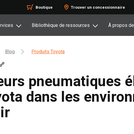
Boutique
Trouver un concessionnaire
rvices
Bibliothèque de ressources
À propos de
Blog
Produits Toyota
teurs pneumatiques é
ota dans les enviro
ir