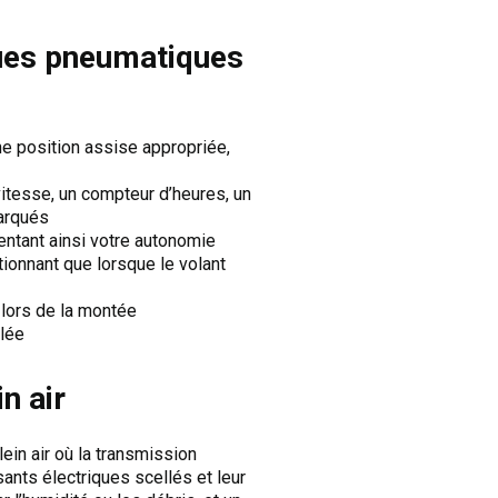
ques pneumatiques
e position assise appropriée,
itesse, un compteur d’heures, un
barqués
mentant ainsi votre autonomie
tionnant que lorsque le volant
lors de la montée
clée
n air
in air où la transmission
sants électriques scellés et leur