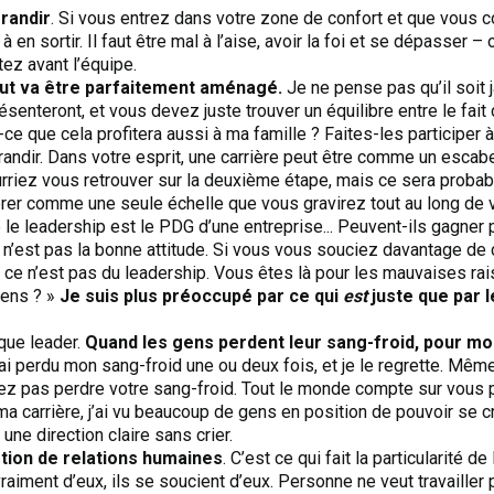
grandir
. Si vous entrez dans votre zone de confort et que vous 
 en sortir. Il faut être mal à l’aise, avoir la foi et se dépasser – 
tez avant l’équipe.
ut va être parfaitement aménagé.
Je ne pense pas qu’il soit 
senteront, et vous devez juste trouver un équilibre entre le fait
ce que cela profitera aussi à ma famille ? Faites-les participer à 
andir. Dans votre esprit, une carrière peut être comme un escab
urriez vous retrouver sur la deuxième étape, mais ce sera probab
er comme une seule échelle que vous gravirez tout au long de vo
 leadership est le PDG d’une entreprise... Peuvent-ils gagner p
e n’est pas la bonne attitude. Si vous vous souciez davantage d
 ce n’est pas du leadership. Vous êtes là pour les mauvaises ra
gens ? »
Je suis plus préoccupé par ce qui
est
juste que par 
que leader.
Quand les gens perdent leur sang-froid, pour moi
 – j’ai perdu mon sang-froid une ou deux fois, et je le regrette. M
ez pas perdre votre sang-froid. Tout le monde compte sur vous 
 ma carrière, j’ai vu beaucoup de gens en position de pouvoir se
r une direction claire sans crier.
stion de relations humaines
. C’est ce qui fait la particularité 
aiment d’eux, ils se soucient d’eux. Personne ne veut travailler 