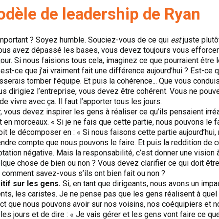
odèle de leadership de Ryan
important ? Soyez humble. Souciez-vous de ce qui
est
juste plut
ous avez dépassé les bases, vous devez toujours vous efforcer 
our. Si nous faisions tous cela, imaginez ce que pourraient être le
st-ce que j’ai vraiment fait une différence aujourd’hui ? Est-ce qu
laisserais tomber l’équipe. Et puis la cohérence... Que vous condui
s dirigiez l’entreprise, vous devez être cohérent. Vous ne pouv
 vivre avec ça. Il faut l’apporter tous les jours.
, vous devez inspirer les gens à réaliser ce qu’ils pensaient irré
en morceaux. « Si je ne fais que cette partie, nous pouvons le fa
oit le décomposer en : « Si nous faisons cette partie aujourd’hui,
endre compte que nous pouvons le faire. Et puis la reddition de
ation négative. Mais la responsabilité, c’est donner une vision
elque chose de bien ou non ? Vous devez clarifier ce qui doit êtr
 comment savez-vous s’ils ont bien fait ou non ?
itif sur les gens.
Si, en tant que dirigeants, nous avons un impac
nts, les caristes. Je ne pense pas que les gens réalisent à quel p
ct que nous pouvons avoir sur nos voisins, nos coéquipiers et n
 les jours et de dire : « Je vais gérer et les gens vont faire ce qu