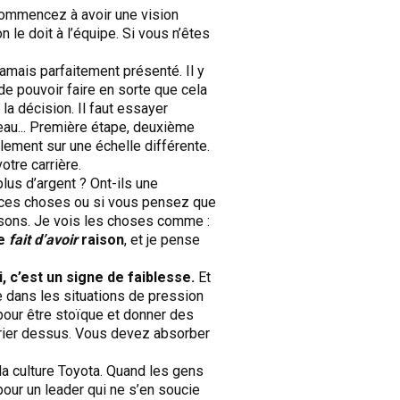
commencez à avoir une vision
on le doit à l’équipe. Si vous n’êtes
jamais parfaitement présenté. Il y
 de pouvoir faire en sorte que cela
la décision. Il faut essayer
eau... Première étape, deuxième
lement sur une échelle différente.
tre carrière.
lus d’argent ? Ont-ils une
e ces choses ou si vous pensez que
isons. Je vois les choses comme :
le
fait d’avoir
raison
, et je pense
, c’est un signe de faiblesse.
Et
ême dans les situations de pression
pour être stoïque et donner des
 crier dessus. Vous devez absorber
de la culture Toyota. Quand les gens
pour un leader qui ne s’en soucie