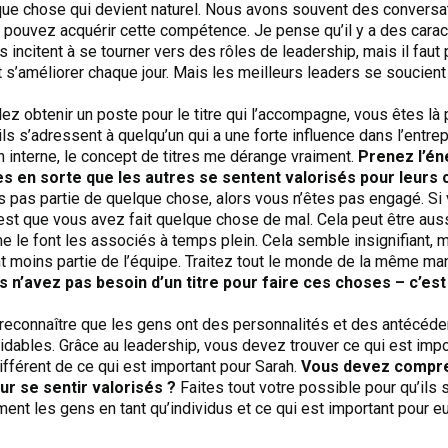
que chose qui devient naturel. Nous avons souvent des conversat
 pouvez acquérir cette compétence. Je pense qu’il y a des carac
 incitent à se tourner vers des rôles de leadership, mais il faut p
t s’améliorer chaque jour. Mais les meilleurs leaders se soucient
lez obtenir un poste pour le titre qui l’accompagne, vous êtes l
ils s’adressent à quelqu’un qui a une forte influence dans l’entrep
 interne, le concept de titres me dérange vraiment.
Prenez l’én
tes en sorte que les autres se sentent valorisés pour leurs 
s pas partie de quelque chose, alors vous n’êtes pas engagé. Si
 c’est que vous avez fait quelque chose de mal. Cela peut être aus
 le font les associés à temps plein. Cela semble insignifiant, 
nt moins partie de l’équipe. Traitez tout le monde de la même m
 n’avez pas besoin d’un titre pour faire ces choses – c’est 
 reconnaître que les gens ont des personnalités et des antécéden
idables. Grâce au leadership, vous devez trouver ce qui est impo
ifférent de ce qui est important pour Sarah.
Vous devez compren
ur se sentir valorisés ?
Faites tout votre possible pour qu’ils 
ment les gens en tant qu’individus et ce qui est important pour eu