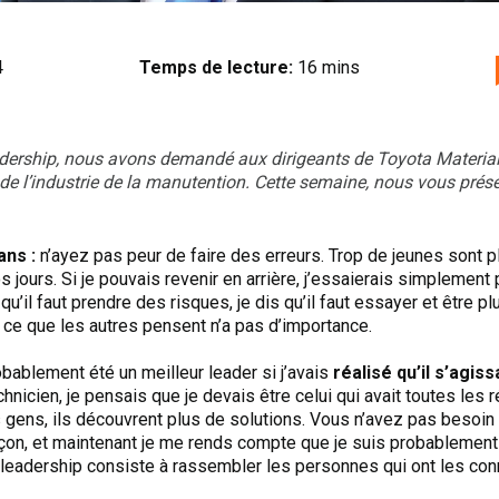
4
Temps de lecture:
16 mins
eadership, nous avons demandé aux dirigeants de Toyota Material
de l’industrie de la manutention. Cette semaine, nous vous prése
ans :
n’ayez pas peur de faire des erreurs. Trop de jeunes sont 
s jours. Si je pouvais revenir en arrière, j’essaierais simplement
 qu’il faut prendre des risques, je dis qu’il faut essayer et être 
t, ce que les autres pensent n’a pas d’importance.
robablement été un meilleur leader si j’avais
réalisé qu’il s’agi
chnicien, je pensais que je devais être celui qui avait toutes les
 gens, ils découvrent plus de solutions. Vous n’avez pas besoin
façon, et maintenant je me rends compte que je suis probablement
e leadership consiste à rassembler les personnes qui ont les co