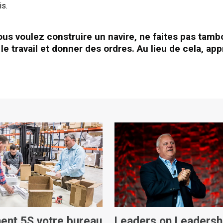
is.
ous voulez construire un navire, ne faites pas tam
 le travail et donner des ordres. Au lieu de cela, app
nt 5S votre bureau
Leaders on Leadersh