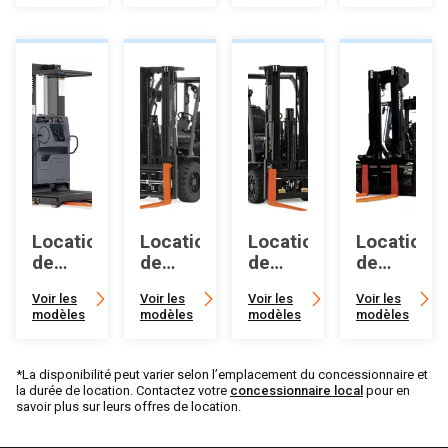
Location
Location
Location
Location
de
de
de
de
Pick
chariots
chariots
chariots
Voir les
Voir les
Voir les
Voir les
Picker
élévateurs
élévateurs
élévateurs
modèles
modèles
modèles
modèles
pneumatiques
à
lourds
IC
coussin
intégré
*La disponibilité peut varier selon l’emplacement du concessionnaire et
la durée de location. Contactez votre
concessionnaire local
pour en
savoir plus sur leurs offres de location.