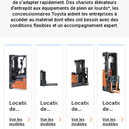
de s’adapter rapidement. Des chariots élévateurs
d’entrepôt aux équipements de plein air lourds*, les
concessionnaires Toyota aident les entreprises à
accéder au matériel dont elles ont besoin avec des
conditions flexibles et un accompagnement expert.
Location
Location
Location
Location
de
de
de
de
chariots
transpalette
super-
camions
Voir les
Voir les
Voir les
Voir les
élévateurs
électrique
palettes
Reach
modèles
modèles
modèles
modèles
électriques
électriques