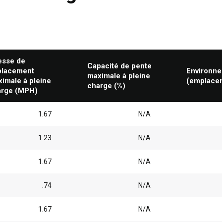
esse de
Capacité de pente
placement
Environn
maximale à pleine
imale à pleine
(emplacem
charge (%)
arge (MPH)
1.67
N/A
1.23
N/A
1.67
N/A
.74
N/A
1.67
N/A