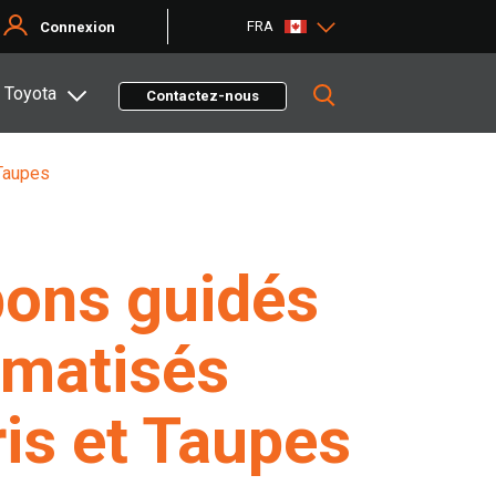
FRA
Connexion
 Toyota
Contactez-nous
Taupes
ons guidés
omatisés
is et Taupes