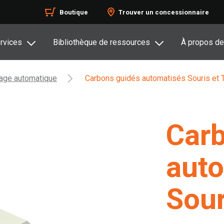
Boutique
Trouver un concessionnaire
rvices
Bibliothèque de ressources
À propos de
dage automatique
Carbons guidés automatisés Souris et 
Carb
aut
Sour