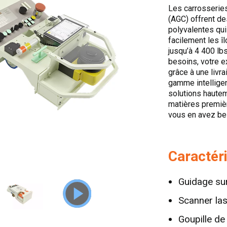
Les carrosserie
(AGC) offrent de
polyvalentes qui
facilement les î
jusqu’à 4 400 lb
besoins, votre e
grâce à une livr
gamme intellige
solutions hautem
matières premiè
vous en avez be
Caractér
Guidage su
Scanner las
Goupille d