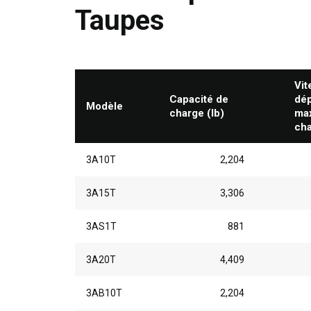
Taupes
Vit
Capacité de
dé
Modèle
charge (lb)
max
ch
3A10T
2,204
3A15T
3,306
3AS1T
881
3A20T
4,409
3AB10T
2,204