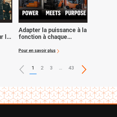
Adapter la puissance à la
r la
fonction à chaque
es
opération
Pour en savoir plus
1
2
3
…
43