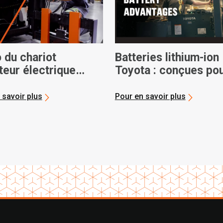
 du chariot
Batteries lithium-ion
teur électrique
Toyota : conçues pou
ta Core
performance, conçu
pour le partenariat
 savoir plus
Pour en savoir plus