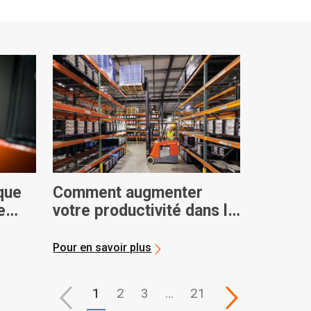
que
Comment augmenter
e
votre productivité dans la
t la
manutention des
matériaux
Pour en savoir plus
1
2
3
…
21