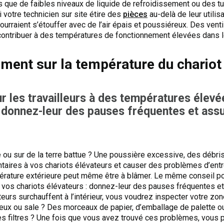
que de faibles niveaux de liquide de refroidissement ou des tu
i votre technicien sur site étire des
pièces
au-delà de leur utilis
urraient s’étouffer avec de l’air épais et poussiéreux. Des vent
tribuer à des températures de fonctionnement élevées dans l
ement sur la température du chariot
 les travailleurs à des températures élevé
: donnez-leur des pauses fréquentes et ass
e ou sur de la terre battue ? Une poussière excessive, des débris
res à vos chariots élévateurs et causer des problèmes d’entreti
pérature extérieure peut même être à blâmer. Le même conseil pou
 vos chariots élévateurs : donnez-leur des pauses fréquentes et
teurs surchauffent à l’intérieur, vous voudrez inspecter votre zon
ux ou sale ? Des morceaux de papier, d’emballage de palette ou 
 les filtres ? Une fois que vous avez trouvé ces problèmes, vou