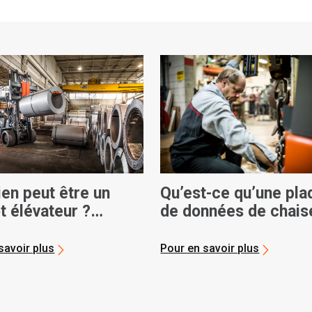
en peut être un
Qu’est-ce qu’une pla
t élévateur ?
de données de chais
ités de poids
élévatrice et commen
ales
lire ?
savoir plus
Pour en savoir plus