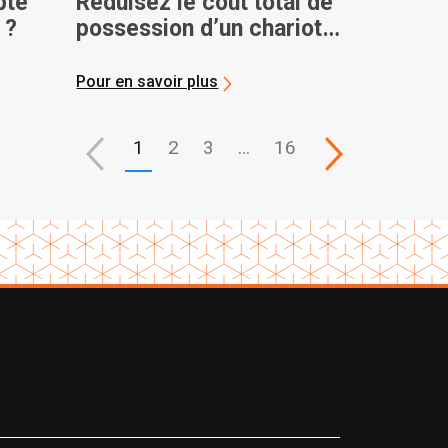
pte
Réduisez le coût total de
 ?
possession d’un chariot
élévateur avec MyToyota
Pour en savoir plus
1
2
3
…
16