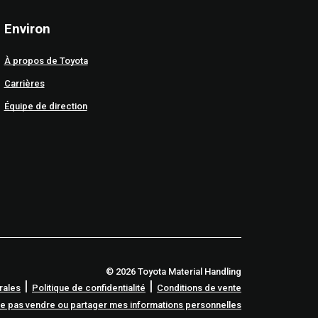
Environ
À propos de Toyota
Carrières
Équipe de direction
© 2026 Toyota Material Handling
|
|
rales
Politique de confidentialité
Conditions de vente
e pas vendre ou partager mes informations personnelles