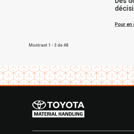
Des d
décisi
progre
des c
Pour en 
Montrant 1 - 3 de 48