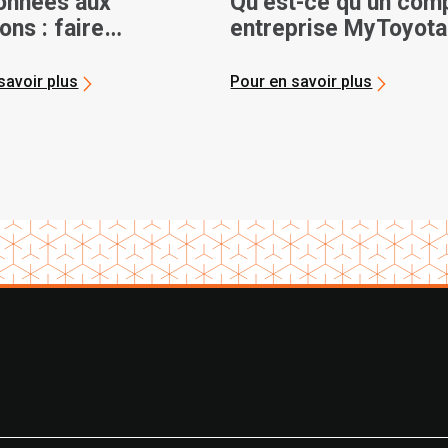
onnées aux
Qu’est-ce qu’un com
ons : faire
entreprise MyToyota
sser la sécurité
hariots élévateurs
savoir plus
Pour en savoir plus