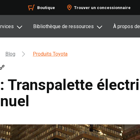
Boutique
Trouver un concessionnaire
rvices
Bibliothèque de ressources
À propos de
Blog
Produits Toyota
 : Transpalette élect
anuel