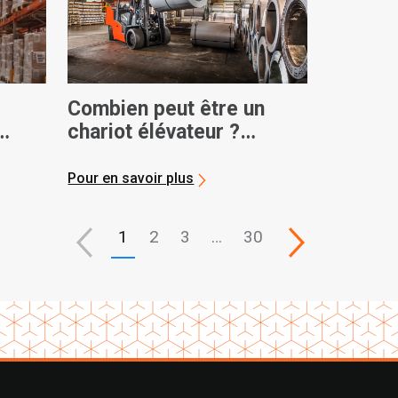
Combien peut être un
chariot élévateur ?
Capacités de poids
maximales
Pour en savoir plus
1
2
3
…
30