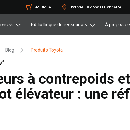
Boutique
Trouver un concessionnaire
rvices
Bibliothèque de ressources
À propos de
Blog
Produits Toyota
eurs à contrepoids et
t élévateur : une réf