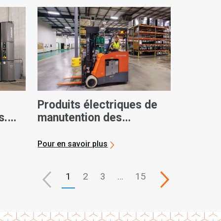
Produits électriques de
s.
manutention des
matériaux Toyota : vidéos
officielles
Pour en savoir plus
1
2
3
…
15