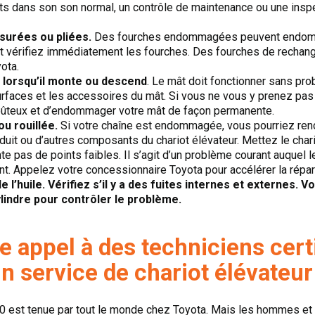
dans son son normal, un contrôle de maintenance ou une inspec
surées ou pliées.
Des fourches endommagées peuvent endomm
 et vérifiez immédiatement les fourches. Des fourches de rechan
ota.
 lorsqu’il monte ou descend
. Le mât doit fonctionner sans pro
surfaces et les accessoires du mât. Si vous ne vous y prenez pas
ûteux et d’endommager votre mât de façon permanente.
ou rouillée.
Si votre chaîne est endommagée, vous pourriez renc
uit ou d’autres composants du chariot élévateur. Mettez le chari
te pas de points faibles. Il s’agit d’un problème courant auquel l
t. Appelez votre concessionnaire Toyota pour accélérer la répar
de l’huile. Vérifiez s’il y a des fuites internes et externes
ylindre pour contrôler le problème.
e appel à des techniciens cert
n service de chariot élévateur
 est tenue par tout le monde chez Toyota. Mais les hommes et l