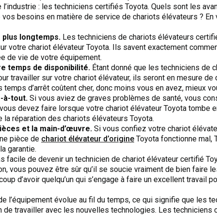
e l’industrie : les techniciens certifiés Toyota. Quels sont les 
vos besoins en matière de service de chariots élévateurs ? En v
 plus longtemps.
Les techniciens de chariots élévateurs certif
sur votre chariot élévateur Toyota. Ils savent exactement commen
ée de vie de votre équipement.
 temps de disponibilité.
Étant donné que les techniciens de ch
r travailler sur votre chariot élévateur, ils seront en mesure de
s temps d’arrêt coûtent cher, donc moins vous en avez, mieux vo
-à-tout.
Si vous aviez de graves problèmes de santé, vous consu
vous devez faire lorsque votre chariot élévateur Toyota tombe 
e la réparation des chariots élévateurs Toyota.
pièces et la main-d’œuvre.
Si vous confiez votre chariot élévate
’une pièce de
chariot élévateur d’origine
Toyota fonctionne mal, To
a garantie.
as facile de devenir un technicien de chariot élévateur certifié Toy
tion, vous pouvez être sûr qu’il se soucie vraiment de bien faire 
up d’avoir quelqu’un qui s’engage à faire un excellent travail po
e l’équipement évolue au fil du temps, ce qui signifie que les te
de travailler avec les nouvelles technologies. Les techniciens c