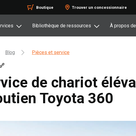
Boutique
Trouver un concessionnaire
rvices
Bibliothèque de ressources
À propos de
Blog
Pièces et service
vice de chariot éléva
soutien Toyota 360