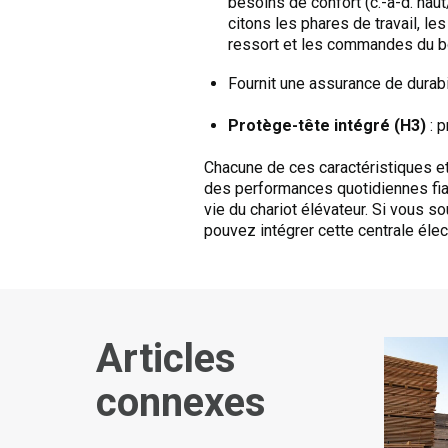
besoins de confort (c.-à-d. hau
citons les phares de travail, le
ressort et les commandes du bou
Fournit une assurance de durabi
Protège-tête intégré (H3)
: p
Chacune de ces caractéristiques et
des performances quotidiennes fiabl
vie du chariot élévateur. Si vous s
pouvez intégrer cette centrale élect
Articles
connexes