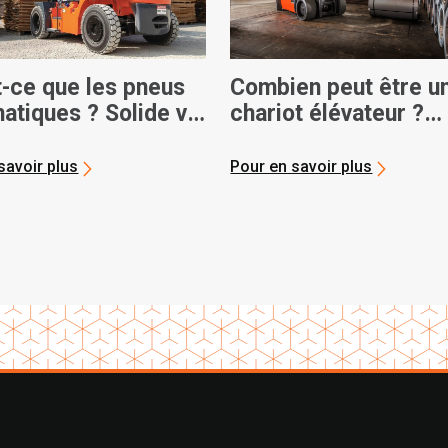
t-ce que les pneus
Combien peut être u
atiques ? Solide vs.
chariot élévateur ?
Capacités de poids
maximales
savoir plus
Pour en savoir plus