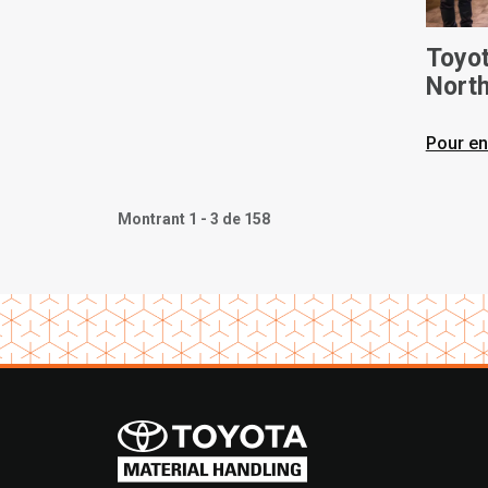
Toyot
North
dans 
chari
Pour en
nouve
Montrant 1 - 3 de 158