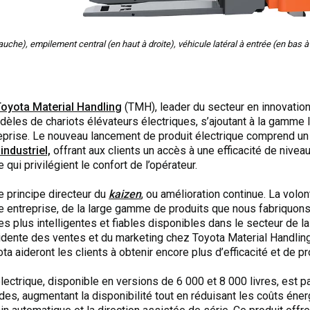
gauche), empilement central (en haut à droite), véhicule latéral à entrée (en bas à 
oyota Material Handling
(TMH), leader du secteur en innovatio
dèles de chariots élévateurs électriques, s’ajoutant à la gamme 
reprise. Le nouveau lancement de produit électrique comprend u
industriel,
offrant aux clients un accès à une efficacité de nivea
ui privilégient le confort de l’opérateur.
e principe directeur du
kaizen
, ou amélioration continue. La volo
e entreprise, de la large gamme de produits que nous fabriquons
 les plus intelligentes et fiables disponibles dans le secteur de l
sidente des ventes et du marketing chez Toyota Material Handli
 aideront les clients à obtenir encore plus d’efficacité et de pro
lectrique, disponible en versions de 6 000 et 8 000 livres, est pa
des, augmentant la disponibilité tout en réduisant les coûts én