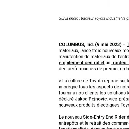
Sur la photo : tracteur Toyota Industrial (à 
COLUMBUS, Ind. (9 mai 2023)
–
T
matériaux, lance trois nouveaux mo
manutention de matériaux de l’ent
empilement central et
un
tracteur 
des performances de premier ordre q
« La culture de Toyota repose sur l
imprègne tous les aspects de notr
fournir à nos clients les solutions
déclaré
Jaksa Pejnovic
, vice-pré
nouveaux produits électriques Toyota
Le nouveau
Side-Entry End Rider
é
entrepôts et le retrait des comman