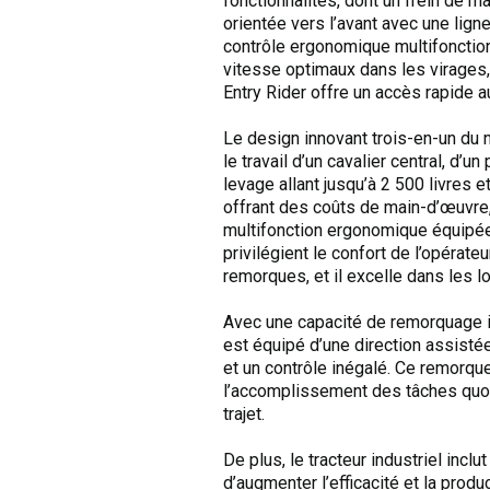
fonctionnalités, dont un frein de m
orientée vers l’avant avec une li
contrôle ergonomique multifonction
vitesse optimaux dans les virages, 
Entry Rider offre un accès rapide
Le design innovant trois-en-un du
le travail d’un cavalier central, d
levage allant jusqu’à 2 500 livres e
offrant des coûts de main-d’œuvre
multifonction ergonomique équipée
privilégient le confort de l’opérat
remorques, et il excelle dans les l
Avec une capacité de remorquage i
est équipé d’une direction assisté
et un contrôle inégalé. Ce remorqu
l’accomplissement des tâches quot
trajet.
De plus, le tracteur industriel inc
d’augmenter l’efficacité et la pro