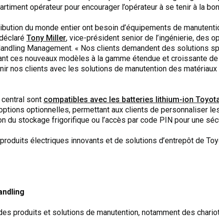
timent opérateur pour encourager l’opérateur à se tenir à la bo
ribution du monde entier ont besoin d’équipements de manutentio
 déclaré
Tony Miller
, vice-président senior de l’ingénierie, des op
Handling Management. « Nos clients demandent des solutions spé
utant ces nouveaux modèles à la gamme étendue et croissante de 
 nos clients avec les solutions de manutention des matériaux do
r central sont
compatibles avec les batteries lithium-ion Toyot
options optionnelles, permettant aux clients de personnaliser 
ion du stockage frigorifique ou l’accès par code PIN pour une séc
oduits électriques innovants et de solutions d’entrepôt de Toyo
andling
des produits et solutions de manutention, notamment des chario