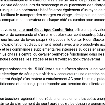
ain automatique et la direction assistée de série. Ce produit offr
gne de vue dégagée lors du ramassage et du placement des charg
 unique. Les opérateurs bénéficieront également d’un rayon de 
facilitant le transport des charges en virage, idéal pour une com
 au compartiment opérateur de chaque côté du camion pour assure
 nouveau
empilement électrique Center Rider
offre une polyvale
’un picker de commande et d’un chariot élévateur contrecontrepèdé
t une hauteur de levée jusqu’à 72 pouces, le Center Rider Stacker of
, d’exploitation et d’équipement réduits avec une productivité 
 et les commandes supplémentaires intégrées au dossier simpli
eur. Le châssis central du cavalier permet de fonctionner dans des
ongues courses, les stages et les travaux en dock transversal.
mpressionnante de 15 000 livres sur surfaces planes, le nouve
e électrique de série pour offrir aux conducteurs une direction s
eur est équipé d’un moteur à entraînement AC pour fournir la pui
idiennes et est conçu pour répondre aux besoins des clients so
lut un bouchon régénératif, qui réduit non seulement les coûts én
ductivité de changement de quart après quart. Le design ergonomiq