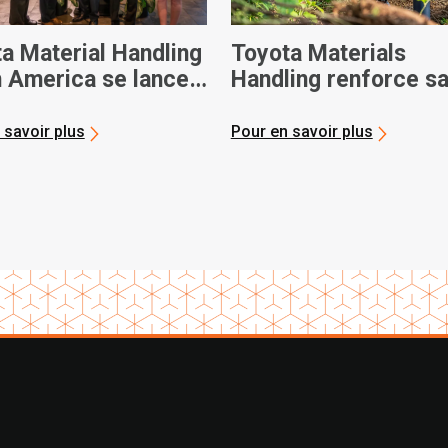
a Material Handling
Toyota Materials
 America se lance
Handling renforce s
la fabrication de
communauté lors de 
ots élévateurs de
journée annuelle de
 savoir plus
Pour en savoir plus
lle génération
service