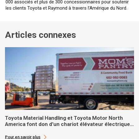
000 associés et plus de 300 concessionnaires pour soutenir
les clients Toyota et Raymond à travers l’Amérique du Nord.
Articles connexes
Toyota Material Handling et Toyota Motor North
America font don d’un chariot élévateur électrique
sur mesure à une banque alimentaire basée à
Phoenix
Pour en savoir plus