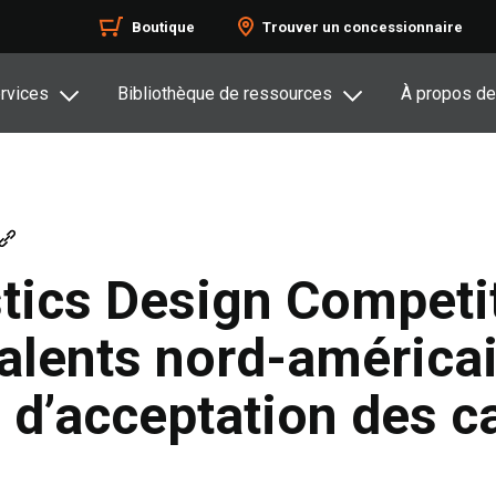
Boutique
Trouver un concessionnaire
rvices
Bibliothèque de ressources
À propos de
stics Design Competi
talents nord-américai
 d’acceptation des c