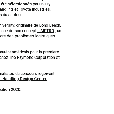
t
été sélectionnés
par un jury
andling
et Toyota Industries,
s du secteur.
iversity, originaire de Long Beach,
ssance de son concept
d’AIRTRO
, un
udre des problèmes logistiques
lauréat américain pour la première
l chez The Raymond Corporation et
nalistes du concours reçoivent
l Handling Design Center
.
ition 2020
.