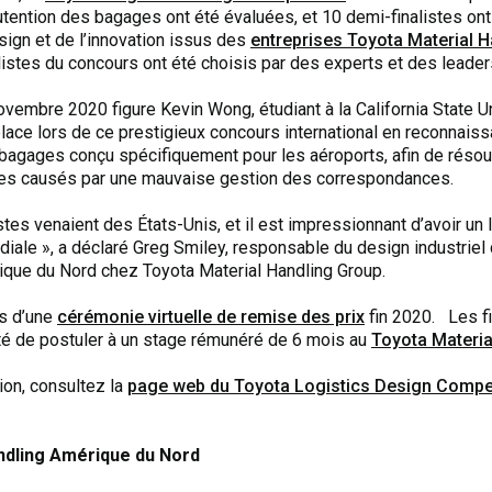
tention des bagages ont été évaluées, et 10 demi-finalistes on
gn et de l’innovation issus des
entreprises Toyota Material H
stes du concours ont été choisis par des experts et des leader
vembre 2020 figure Kevin Wong, étudiant à la California State Un
place lors de ce prestigieux concours international en reconnai
bagages conçu spécifiquement pour les aéroports, afin de réso
ges causés par une mauvaise gestion des correspondances.
stes venaient des États-Unis, et il est impressionnant d’avoir un 
diale », a déclaré Greg Smiley, responsable du design industrie
ique du Nord chez Toyota Material Handling Group.
rs d’une
cérémonie virtuelle de remise des prix
fin 2020. Les fi
lité de postuler à un stage rémunéré de 6 mois au
Toyota Materia
ion, consultez la
page web du Toyota Logistics Design Compet
ndling Amérique du Nord