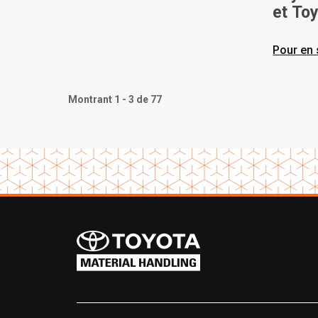
et To
Ameri
chario
Pour en 
élect
une b
Montrant 1 - 3 de 77
basée