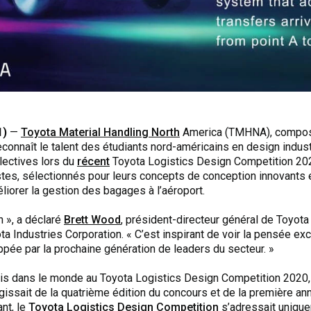
1)
—
Toyota Material Handling North
America (TMHNA), composé
econnaît le talent des étudiants nord-américains en design indus
lectives lors du
récent
Toyota Logistics Design Competition 202
listes, sélectionnés pour leurs concepts de conception innovants
iorer la gestion des bagages à l’aéroport.
n », a déclaré
Brett Wood
, président-directeur général de Toyota
ota Industries Corporation. « C’est inspirant de voir la pensée ex
ppée par la prochaine génération de leaders du secteur. »
mis dans le monde au Toyota Logistics Design Competition 2020,
agissait de la quatrième édition du concours et de la première an
nt, le
Toyota Logistics Design Competition
s’adressait uniqu