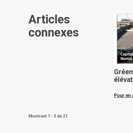
Articles
connexes
Gréem
élévat
applic
Pour en 
Montrant 1 - 3 de 21