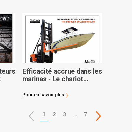
ateurs
Efficacité accrue dans les
t
marinas - Le chariot
élévateur Problem Solver
Pour en savoir plus
1
2
3
…
7