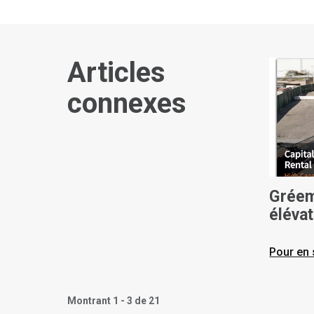
Articles
connexes
Gréem
élévat
applic
Pour en 
Montrant 1 - 3 de 21