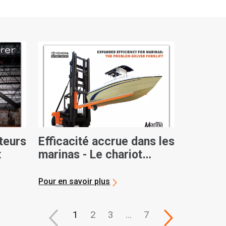
ateurs
Efficacité accrue dans les
t
marinas - Le chariot
élévateur Problem Solver
Pour en savoir plus
1
2
3
…
7