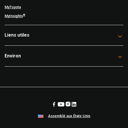
MyToyota
®
MyInsights
Liens utiles
Environ
Assemblé aux États-Unis