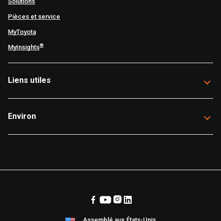
Solutions
Pièces et service
MyToyota
®
MyInsights
Liens utiles
Environ
Assemblé aux États-Unis