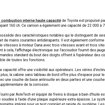
 combustion interne haute capacité
de Toyota est propulsé par
pant 160 ch. Ce camion a également une capacité de 22 000 à 7
ossède des caractéristiques notables qui le distinguent de ses
t de mains courantes antidérapants. Il est également conforme
de vitesses à moteur Dana avec trois vitesses avant et trois vites
t à cela, l’affichage électronique sur l’accoudoir fournit des jau
mandes standard du bout des doigts offrent à l’opérateur des
able de toutes les fonctions.
e capacité offre une visibilité aux opérateurs. Les vérins d’inclin
De plus, la cabine sans tableau de bord offre plus d’espace pour l
vec une couche de base antirouille en deux parties et une couche
upplémentaire de la corrosion.
urni par AxleTech et équipé de freins à disque à bain d’huile ext
 soudée à l’aide d’une plaque supérieure extra épaisse. Le sys
omètre intégré pour un test complet et rapide du système. Les 