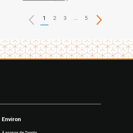
1
2
3
…
5
Environ
À propos de Toyota