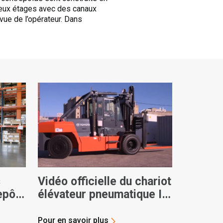
deux étages avec des canaux
vue de l’opérateur. Dans
s
Vidéo officielle du chariot
epôts
élévateur pneumatique IC
ution
haute capacité Toyota
THD
Pour en savoir plus