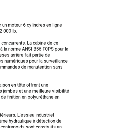
 un moteur 6 cylindres en ligne
2 000 lb.
 concurrents. La cabine de ce
 à la norme ANSI B56 F0PS pour la
ses arrière fait partie de
ges numériques pour la surveillance
 commandes de manutention sans
aison en tête offrent une
es jambes et une meilleure visibilité
 de finition en polyuréthane en
érieurs. L’essieu industriel
tème hydraulique à détection de
contrepoids sont construits en