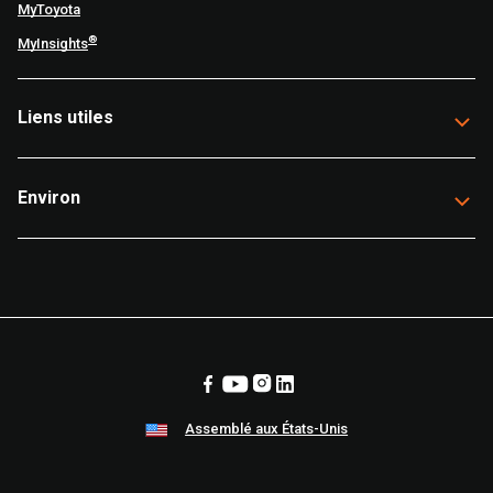
MyToyota
®
MyInsights
Liens utiles
Environ
Assemblé aux États-Unis