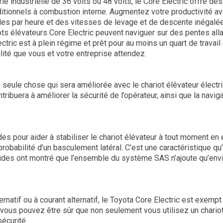
ie industrielle de 36 volts ou 48 volts, le Core Electric offre 
aditionnels à combustion interne. Augmentez votre productivité 
miles par heure et des vitesses de levage et de descente inégalé
s élévateurs Core Electric peuvent naviguer sur des pentes allan
tric est à plein régime et prêt pour au moins un quart de travail 
lité que vous et votre entreprise attendez.
la seule chose qui sera améliorée avec le chariot élévateur élec
tribuera à améliorer la sécurité de l’opérateur, ainsi que la navig
 pour aider à stabiliser le chariot élévateur à tout moment en é
 probabilité d’un basculement latéral. C’est une caractéristique qu
études ont montré que l’ensemble du système SAS n’ajoute qu’envir
ernatif ou à courant alternatif, le Toyota Core Electric est exempt
c, vous pouvez être sûr que non seulement vous utilisez un chari
écurité.