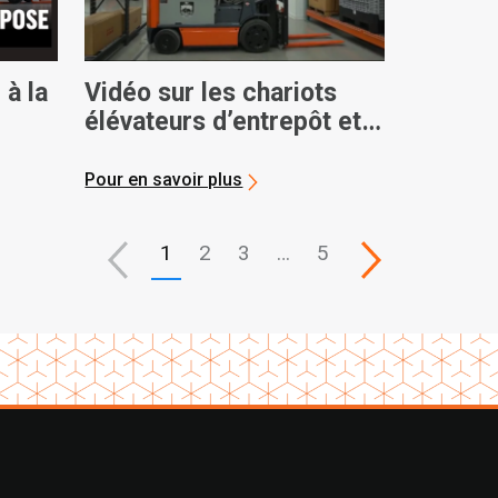
 à la
Vidéo sur les chariots
élévateurs d’entrepôt et
largeurs d’allée
Pour en savoir plus
1
2
3
…
5