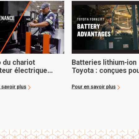
 du chariot
Batteries lithium-ion
teur électrique
Toyota : conçues pou
ta Core
performance, conçu
pour le partenariat
 savoir plus
Pour en savoir plus