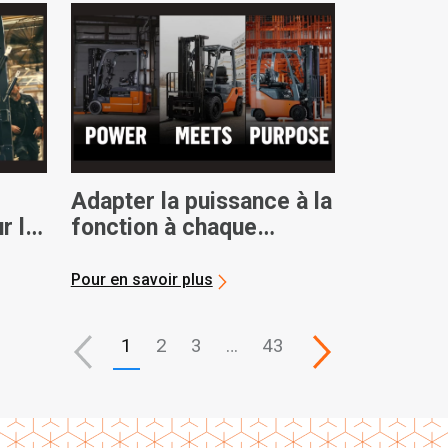
Adapter la puissance à la
r la
fonction à chaque
es
opération
Pour en savoir plus
1
2
3
…
43