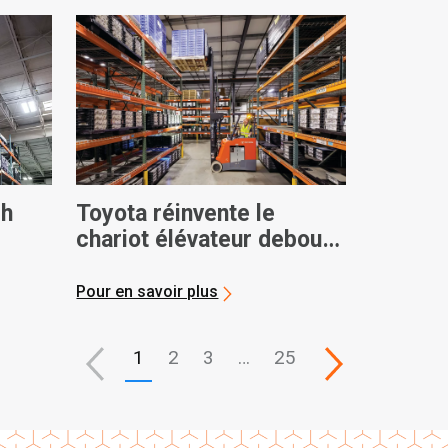
ch
Toyota réinvente le
chariot élévateur debout
pour les centres de
distribution actuels, qui
Pour en savoir plus
ont peu d’espace
1
2
3
…
25