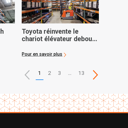
ch
Toyota réinvente le
chariot élévateur debout
pour les centres de
distribution actuels, qui
Pour en savoir plus
ont peu d’espace
1
2
3
…
13