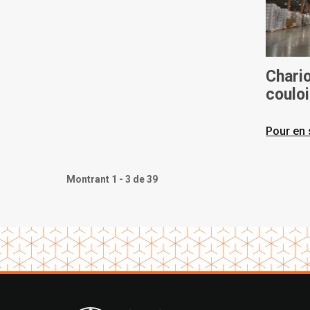
Chario
couloi
écono
Pour en 
Montrant 1 - 3 de 39