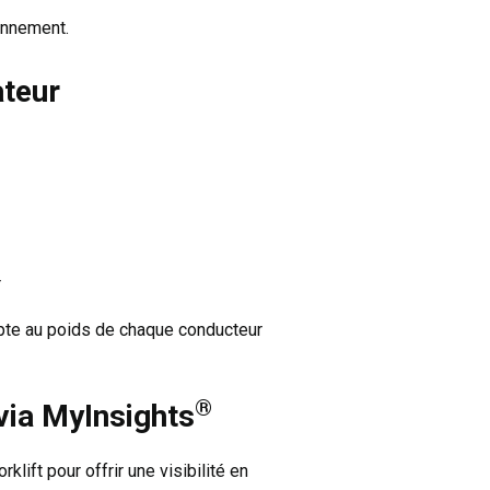
ionnement.
ateur
r
pte au poids de chaque conducteur
®
via MyInsights
lift pour offrir une visibilité en