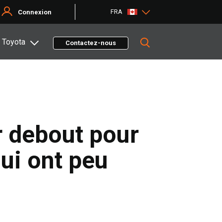
FRA
Connexion
 Toyota
Contactez-nous
r debout pour
qui ont peu