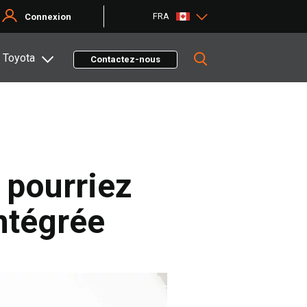
FRA
Connexion
 Toyota
Contactez-nous
 pourriez
ntégrée