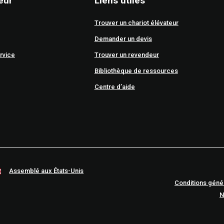
eur
Liens utiles
Trouver un chariot élévateur
Demander un devis
rvice
Trouver un revendeur
Bibliothèque de ressources
Centre d’aide
Assemblé aux États-Unis
Conditions géné
N