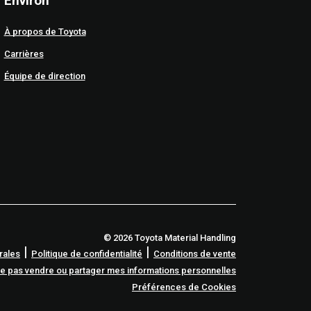
Environ
À propos de Toyota
Carrières
Équipe de direction
© 2026 Toyota Material Handling
|
|
rales
Politique de confidentialité
Conditions de vente
e pas vendre ou partager mes informations personnelles
Préférences de Cookies