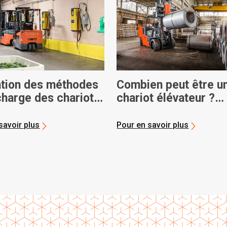
ation des méthodes
Combien peut être u
charge des chariots
chariot élévateur ?
teurs
Capacités de poids
maximales
savoir plus
Pour en savoir plus