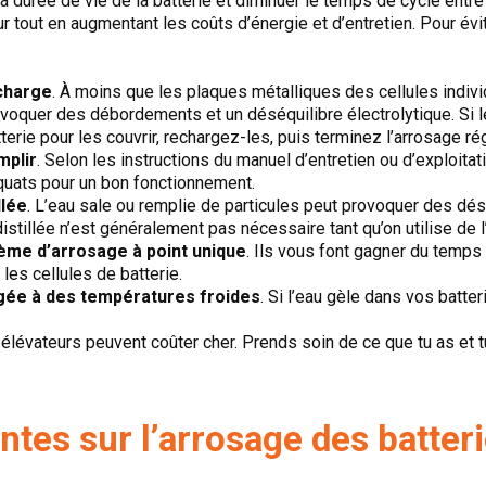
a durée de vie de la batterie et diminuer le temps de cycle entre
teur tout en augmentant les coûts d’énergie et d’entretien. Pour é
 charge
. À moins que les plaques métalliques des cellules indiv
rovoquer des débordements et un déséquilibre électrolytique. Si
rie pour les couvrir, rechargez-les, puis terminez l’arrosage rég
mplir
. Selon les instructions du manuel d’entretien ou d’exploitat
quats pour un bon fonctionnement.
llée
. L’eau sale ou remplie de particules peut provoquer des dés
stillée n’est généralement pas nécessaire tant qu’on utilise de l
stème d’arrosage à point unique
. Ils vous font gagner du temps
les cellules de batterie.
ngée à des températures froides
. Si l’eau gèle dans vos batte
élévateurs peuvent coûter cher. Prends soin de ce que tu as et t
tes sur l’arrosage des batteri