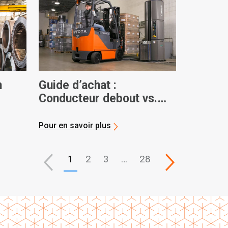
n
Guide d’achat :
Conducteur debout vs.
chariots élévateurs
électriques assis
Pour en savoir plus
1
2
3
…
28