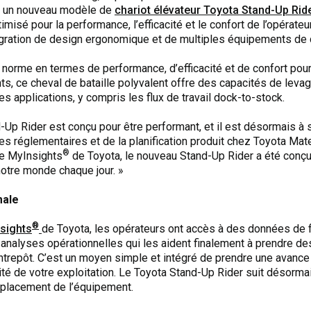
cé un nouveau modèle de
chariot élévateur Toyota Stand-Up Rid
misé pour la performance, l’efficacité et le confort de l’opérateu
ntégration de design ergonomique et de multiples équipements de
 norme en termes de performance, d’efficacité et de confort pour
, ce cheval de bataille polyvalent offre des capacités de levage
s applications, y compris les flux de travail dock-to-stock.
d-Up Rider est conçu pour être performant, et il est désormais à
s réglementaires et de la planification produit chez Toyota Mater
®
ue MyInsights
de Toyota, le nouveau Stand-Up Rider a été conçu
notre monde chaque jour. »
male
®
nsights
de Toyota, les opérateurs ont accès à des données de f
analyses opérationnelles qui les aident finalement à prendre de
 entrepôt. C’est un moyen simple et intégré de prendre une avance 
cité de votre exploitation. Le Toyota Stand-Up Rider suit désormais 
emplacement de l’équipement.