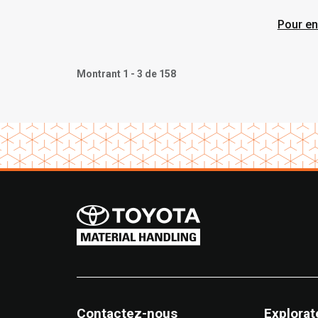
dans 
chari
Pour en
nouve
Montrant 1 - 3 de 158
Contactez-nous
Explorat