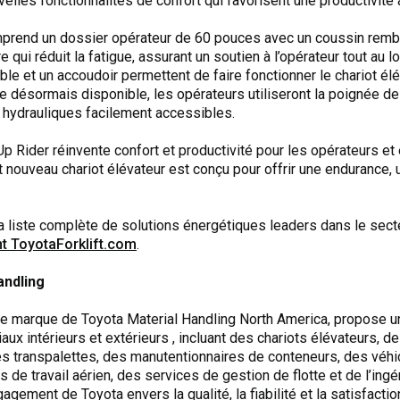
lles fonctionnalités de confort qui favorisent une productivité 
rend un dossier opérateur de 60 pouces avec un coussin rembou
e qui réduit la fatigue, assurant un soutien à l’opérateur tout au 
ble et un accoudoir permettent de faire fonctionner le chariot élév
que désormais disponible, les opérateurs utiliseront la poignée
hydrauliques facilement accessibles.
Up Rider réinvente confort et productivité pour les opérateurs e
t nouveau chariot élévateur est conçu pour offrir une endurance, u
 liste complète de solutions énergétiques leaders dans le sect
nt ToyotaForklift.com
.
andling
une marque de Toyota Material Handling North America, propose
ux intérieurs et extérieurs , incluant des chariots élévateurs, d
 transpalettes, des manutentionnaires de conteneurs, des véhi
 de travail aérien, des services de gestion de flotte et de l’ingé
agement de Toyota envers la qualité, la fiabilité et la satisfacti