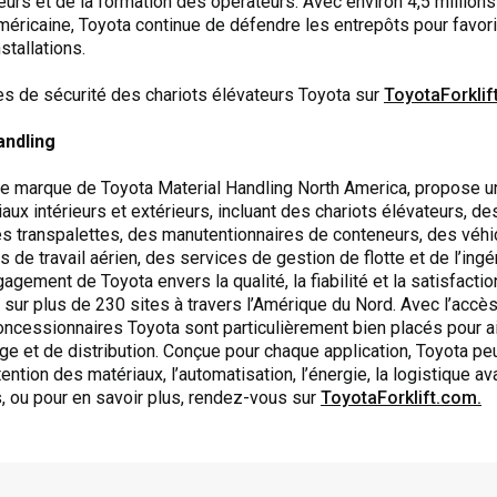
teurs et de la formation des opérateurs. Avec environ 4,5 million
éricaine, Toyota continue de défendre les entrepôts pour favori
stallations.
ves de sécurité des chariots élévateurs Toyota sur
ToyotaForklif
andling
une marque de Toyota Material Handling North America, propose
ux intérieurs et extérieurs, incluant des chariots élévateurs, d
 transpalettes, des manutentionnaires de conteneurs, des véhi
 de travail aérien, des services de gestion de flotte et de l’ingé
agement de Toyota envers la qualité, la fiabilité et la satisfacti
sur plus de 230 sites à travers l’Amérique du Nord. Avec l’acc
concessionnaires Toyota sont particulièrement bien placés pour a
 et de distribution. Conçue pour chaque application, Toyota peut
ntion des matériaux, l’automatisation, l’énergie, la logistique av
s, ou pour en savoir plus, rendez-vous sur
ToyotaForklift.com.