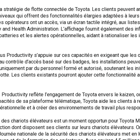
a stratégie de flotte connectée de Toyota. Les clients peuvent a
niveaux qui offrent des fonctionnalités élargies adaptées à leur
es opérateurs ont un accès, via un écran tactile intégré, aux list
 and Health Administration. L’affichage fournit également des inf
atteries et les alertes opérationnelles, aidant à rationaliser les
us Productivity s’appuie sur ces capacités en exigeant que les o
e au contrôle d’accès basé sur des badges, les installations peuve
 uniquement par du personnel formé et autorisé, soutenant les ini
flotte. Les clients existants pourront ajouter cette fonctionnalit
Productivity reflète l’engagement de Toyota envers le kaizen, ou
pacités de sa plateforme télématique, Toyota aide les clients à
 opérationnelle et à créer des environnements de travail plus resp
é des chariots élévateurs est un moment opportun pour Toyota Ma
ection dont disposent ses clients sur leurs chariots élévateurs.
ournée nationale de la sécurité des chariots élévateurs met en l