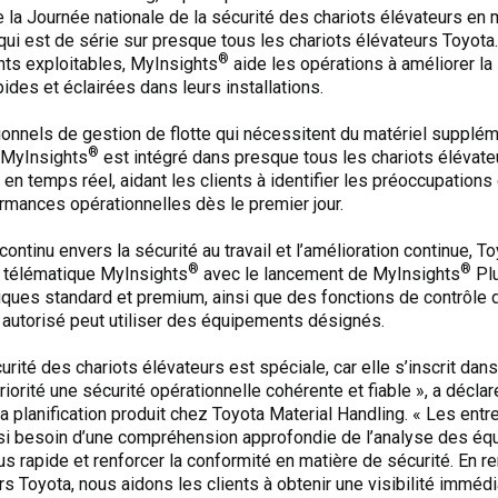
 la Journée nationale de la sécurité des chariots élévateurs en 
ui est de série sur presque tous les chariots élévateurs Toyota
®
ts exploitables, MyInsights
aide les opérations à améliorer la 
ides et éclairées dans leurs installations.
ionnels de gestion de flotte qui nécessitent du matériel suppl
®
 MyInsights
est intégré dans presque tous les chariots élévateu
temps réel, aidant les clients à identifier les préoccupations de 
formances opérationnelles dès le premier jour.
ntinu envers la sécurité au travail et l’amélioration continue, T
®
®
a télématique MyInsights
avec le lancement de MyInsights
Plu
tiques standard et premium, ainsi que des fonctions de contrôle 
 autorisé peut utiliser des équipements désignés.
urité des chariots élévateurs est spéciale, car elle s’inscrit da
iorité une sécurité opérationnelle cohérente et fiable », a décl
a planification produit chez Toyota Material Handling. « Les entr
 aussi besoin d’une compréhension approfondie de l’analyse des
us rapide et renforcer la conformité en matière de sécurité. En 
s Toyota, nous aidons les clients à obtenir une visibilité immédia