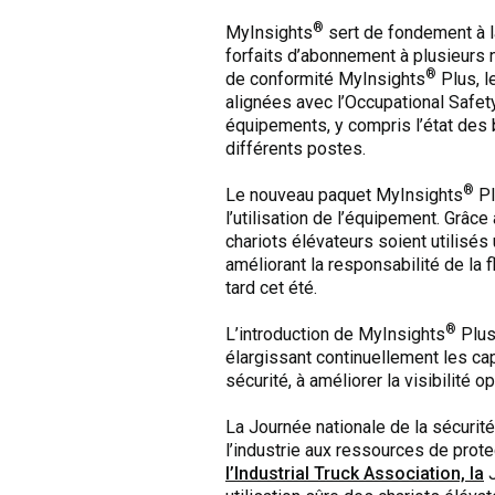
®
MyInsights
sert de fondement à l
forfaits d’abonnement à plusieurs 
®
de conformité MyInsights
Plus, l
alignées avec l’Occupational Safety
équipements, y compris l’état des b
différents postes.
®
Le nouveau paquet MyInsights
Pl
l’utilisation de l’équipement. Grâc
chariots élévateurs soient utilisés
améliorant la responsabilité de la 
tard cet été.
®
L’introduction de MyInsights
Plus 
élargissant continuellement les ca
sécurité, à améliorer la visibilité
La Journée nationale de la sécurit
l’industrie aux ressources de prot
l’Industrial Truck Association, la
J