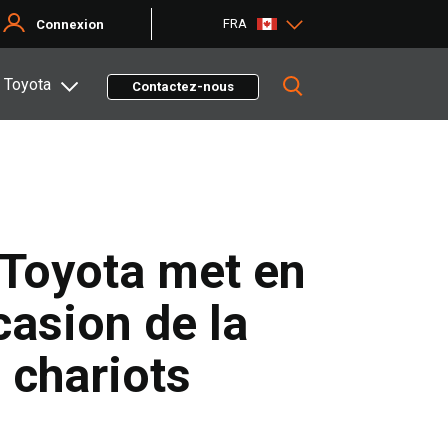
FRA
Connexion
 Toyota
Contactez-nous
 Toyota met en
casion de la
 chariots