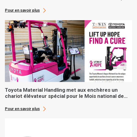
sur mesure à une banque alimentaire basée à
Phoenix
Pour en savoir plus
Toyota Material Handling met aux enchères un
chariot élévateur spécial pour le Mois national de
sensibilisation au cancer du sein
Pour en savoir plus