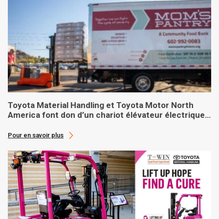
Toyota Material Handling et Toyota Motor North
America font don d’un chariot élévateur électrique
sur mesure à une banque alimentaire basée à
Phoenix
Pour en savoir plus