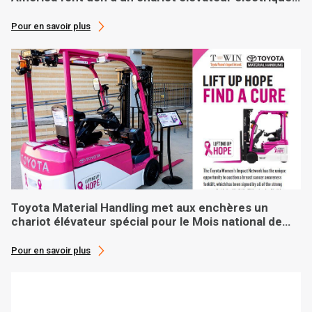
sur mesure à une banque alimentaire basée à
Phoenix
Pour en savoir plus
Toyota Material Handling met aux enchères un
chariot élévateur spécial pour le Mois national de
sensibilisation au cancer du sein
Pour en savoir plus