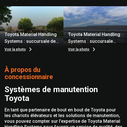
Toyota Material Handling
Toyota Material Handling
Systems : succursale de
Systems : succursale
Suwanee
d’Atlanta
Voir la photo
Voir la photo
À propos du
concessionnaire
Systèmes de manutention
Toyota
En tant que partenaire de bout en bout de Toyota pour
les chariots élévateurs et les solutions de manutention,
vous pouvez compter sur l’expertise de Toyota Material
Handling Systems pour fournir un service de qualité, des