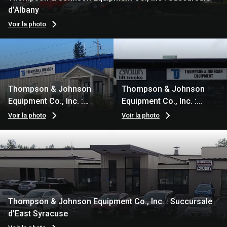
d’Albany
Voir la photo
Thompson & Johnson
Thompson & Johnson
Equipment Co., Inc. :
Equipment Co., Inc. :
Succursale de
Succursale d’Elmira
Voir la photo
Voir la photo
Binghamton
Thompson & Johnson Equipment Co., Inc. : Succursale
d’East Syracuse