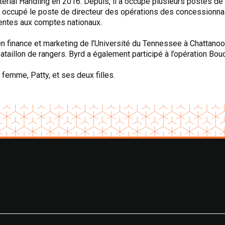
ial Handling en 2016. Depuis, il a occupé plusieurs postes de v
a occupé le poste de directeur des opérations des concessionnai
ventes aux comptes nationaux.
en finance et marketing de l’Université du Tennessee à Chattanooga
ataillon de rangers. Byrd a également participé à l’opération Bo
 femme, Patty, et ses deux filles.