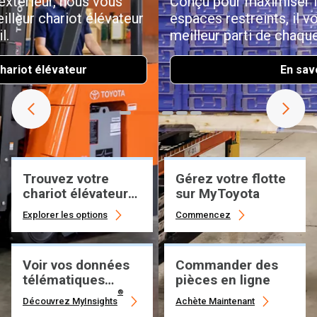
Conçu pour maximiser le rendement dans des
espaces restreints, il vous aide à tirer le
meilleur parti de chaque poste.
En savoir plus
Trouvez votre
Gérez votre flotte
chariot élévateur
sur MyToyota
idéal
Explorer les options
Commencez
Voir vos données
Commander des
télématiques
pièces en ligne
Toyota
®
Découvrez MyInsights
Achète Maintenant