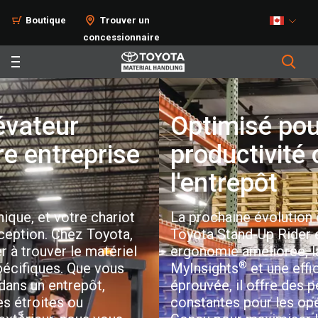
Boutique
Trouver un
concessionnaire
Optimisé pour une
productivité optimale de
l'entrepôt
La prochaine évolution du chariot élévateur
Toyota Stand-Up Rider est arrivée. Avec une
ergonomie améliorée, la télématique intégrée
®
MyInsights
et une efficacité dock-to-stock
éprouvée, il offre des performances
constantes pour les opérations exigeantes.