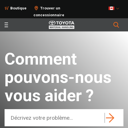
Boutique
Trouver un
concessionnaire
Comment
pouvons-nous
vous aider ?