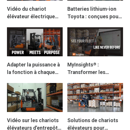
Vidéo du chariot
Batteries lithium-ion
élévateur électrique
Toyota : conçues pour
Toyota Core
la performance,
conçues pour le
partenariat
Adapter la puissance à
MyInsights
:
®
la fonction à chaque
Transformer les
opération
données en
intelligence
économique
exploitable
Vidéo sur les chariots
Solutions de chariots
élévateurs d’entrepôt
élévateurs pour