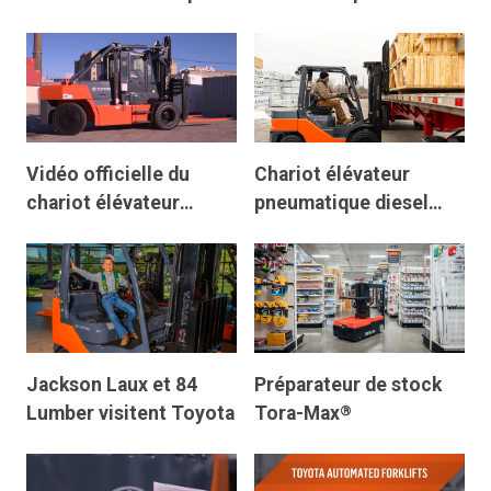
et largeurs d’allée
entrepôts et centres
de distribution
Vidéo officielle du
Chariot élévateur
chariot élévateur
pneumatique diesel
pneumatique IC haute
Toyota Core
capacité Toyota THD
Jackson Laux et 84
Préparateur de stock
Lumber visitent Toyota
Tora-Max
®