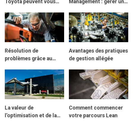
Toyota peuvent vous
Management : gérer une
aider à atteindre vos
vision partagée à tous
objectifs d’affaires
les niveaux
Résolution de
Avantages des pratiques
problèmes grâce au
de gestion allégée
Lean Management de
Toyota
La valeur de
Comment commencer
l’optimisation et de la
votre parcours Lean
réduction des déchets à
l’aide de TLM