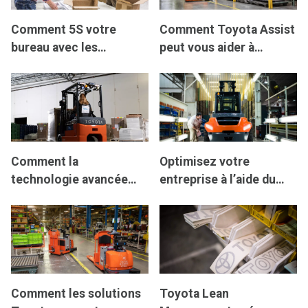
Comment 5S votre
Comment Toyota Assist
bureau avec les
peut vous aider à
techniques de gestion
atteindre vos objectifs
lean de Toyota
commerciaux
Comment la
Optimisez votre
technologie avancée
entreprise à l’aide du
fait évoluer les
Lean Management de
opérations de chariots
Toyota
élévateurs
Comment les solutions
Toyota Lean