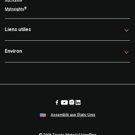
®
MyInsights
Liens utiles
Environ
Assemblé aux États-Unis
© 2026 Toyota Material Handling